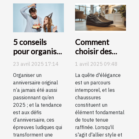
5 conseils
Comment
pour organiser
choisir des
les meilleurs
chaussures
23 avril 2025 17:14
1 avril 2025 09:48
défis
élégantes qui
Organiser un
La quête d'élégance
d’anniversaire
augmentent
anniversaire original
est un parcours
en 2025 !
discrètement
n’a jamais été aussi
intemporel, et les
la taille
passionnant qu’en
chaussures
2025 ; et la tendance
constituent un
est aux défis
élément fondamental
d’anniversaire, ces
de toute tenue
épreuves ludiques qui
raffinée. Lorsqu'il
transforment une
s'agit d'allier style et