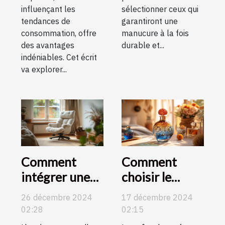
influençant les
sélectionner ceux qui
tendances de
garantiront une
consommation, offre
manucure à la fois
des avantages
durable et...
indéniables. Cet écrit
va explorer...
Comment
Comment
intégrer une
choisir le
chaise fauteuil
parfum parfait
26 décembre 2024
17 décembre 2024
ergonomique
pour chaque
02:28
02:15
dans un petit
occasion