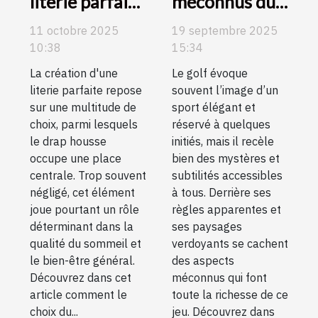
literie parfaite
méconnus du
: Importance
golf expliqués
11 octobre 2025
19 septembre 2025
du choix de
pour tous les
10:38
15:34
drap housse
niveaux
La création d'une
Le golf évoque
literie parfaite repose
souvent l’image d’un
sur une multitude de
sport élégant et
choix, parmi lesquels
réservé à quelques
le drap housse
initiés, mais il recèle
occupe une place
bien des mystères et
centrale. Trop souvent
subtilités accessibles
négligé, cet élément
à tous. Derrière ses
joue pourtant un rôle
règles apparentes et
déterminant dans la
ses paysages
qualité du sommeil et
verdoyants se cachent
le bien-être général.
des aspects
Découvrez dans cet
méconnus qui font
article comment le
toute la richesse de ce
choix du...
jeu. Découvrez dans