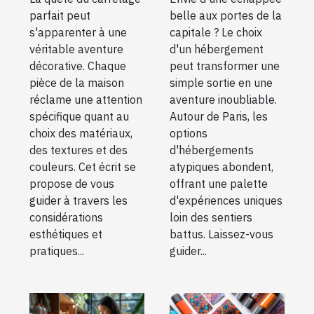
chaque pièce
atypique
parfait peut
belle aux portes de la
de la maison
autour de
s'apparenter à une
capitale ? Le choix
Paris
véritable aventure
d'un hébergement
décorative. Chaque
peut transformer une
pièce de la maison
simple sortie en une
réclame une attention
aventure inoubliable.
spécifique quant au
Autour de Paris, les
choix des matériaux,
options
des textures et des
d'hébergements
couleurs. Cet écrit se
atypiques abondent,
propose de vous
offrant une palette
guider à travers les
d'expériences uniques
considérations
loin des sentiers
esthétiques et
battus. Laissez-vous
pratiques...
guider...