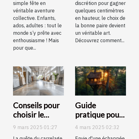
simple fête en
discrétion pour gagner
véritable aventure
quelques centimètres
collective. Enfants,
en hauteur, le choix de
ados, adultes : tout le
la bonne paire devient
monde s’y prête avec
un véritable art.
enthousiasme ! Mais
Découvrez comment...
pour que...
Conseils pour
Guide
choisir le
pratique pour
carrelage
choisir son
9 mars 2025 01:27
4 mars 2025 02:32
parfait pour
hébergement
La quête du carrelage
Envie d'une échappée