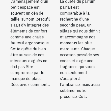
L'aménagement d'un
La quête du parfum
espace
petit espace est
parfait est
souvent un défi de
comparable à la
taille, surtout lorsqu'il
recherche d'une
s'agit d'y intégrer des
seconde peau, un
éléments de confort
sillage qui nous définit
comme une chaise
et accompagne nos
fauteuil ergonomique.
moments les plus
Cette quête du bien-
marquants. Chaque
être au sein de nos
occasion possède ses
intérieurs exiguës ne
codes et exige une
doit pas être
fragrance qui saura
compromise par le
non seulement
manque de place.
s’adapter à
Découvrez comment...
l’ambiance, mais aussi
sublimer notre
présence. Cet...