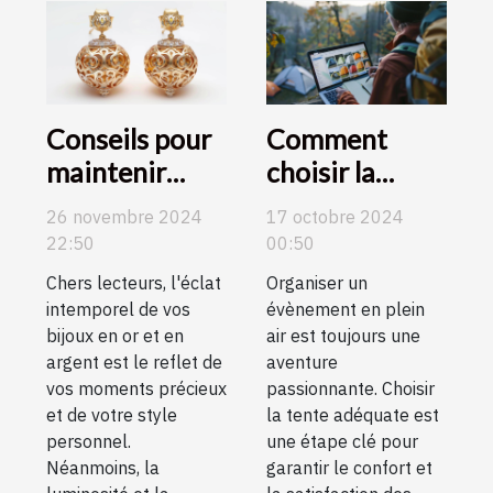
Conseils pour
Comment
maintenir
choisir la
l'éclat de vos
meilleure
26 novembre 2024
17 octobre 2024
boucles
tente pour
22:50
00:50
d'oreilles en or
votre prochain
Chers lecteurs, l'éclat
Organiser un
et en argent
évènement en
intemporel de vos
évènement en plein
plein air
bijoux en or et en
air est toujours une
argent est le reflet de
aventure
vos moments précieux
passionnante. Choisir
et de votre style
la tente adéquate est
personnel.
une étape clé pour
Néanmoins, la
garantir le confort et