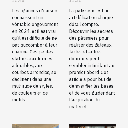
15:46
11:36
haut en
et conseils
Les figurines d'ourson
La pâtisserie est un
couleur !
connaissent un
art délicat où chaque
véritable engouement
détail compte.
en 2024, et il est vrai
Découvrir les secrets
qu’il est difficile de ne
des pâtissiers pour
pas succomber à leur
réaliser des gâteaux,
charme. Ces petites
tartes et autres
statues aux formes
douceurs peut
adorables, aux
sembler intimidant au
courbes arrondies, se
premier abord. Cet
déclinent dans une
article a pour but de
multitude de styles,
démystifier les bases
de couleurs et de
et de vous guider dans
motifs....
l'acquisition du
matériel...