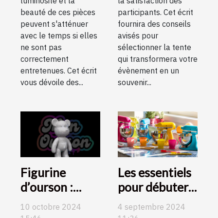
luminosité et la
la satisfaction des
beauté de ces pièces
participants. Cet écrit
peuvent s'atténuer
fournira des conseils
avec le temps si elles
avisés pour
ne sont pas
sélectionner la tente
correctement
qui transformera votre
entretenues. Cet écrit
évènement en un
vous dévoile des...
souvenir...
Figurine
Les essentiels
d’ourson :
pour débuter
craquez pour
en pâtisserie :
10 octobre 2024
4 septembre 2024
des modèles
guide d'achat