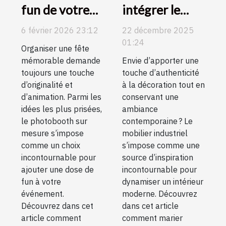
fun de votre
intégrer le
fête avec des
mobilier
6 février 2026 23:12
22 décembre 2025
options de
industriel dans
01:24
Organiser une fête
photobooth
un intérieur
mémorable demande
Envie d’apporter une
sur mesure
moderne ?
toujours une touche
touche d’authenticité
d’originalité et
à la décoration tout en
d’animation. Parmi les
conservant une
idées les plus prisées,
ambiance
le photobooth sur
contemporaine ? Le
mesure s’impose
mobilier industriel
comme un choix
s’impose comme une
incontournable pour
source d’inspiration
ajouter une dose de
incontournable pour
fun à votre
dynamiser un intérieur
événement.
moderne. Découvrez
Découvrez dans cet
dans cet article
article comment
comment marier