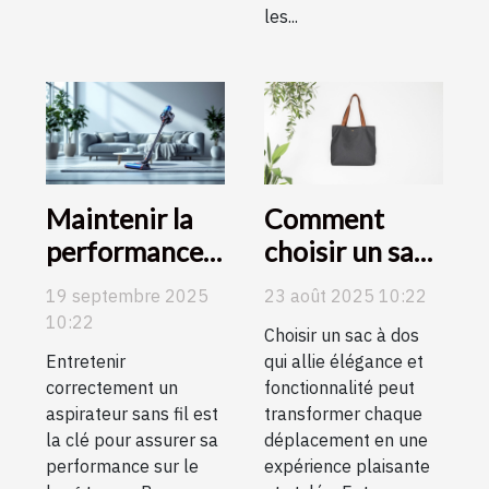
les...
Maintenir la
Comment
performance
choisir un sac
de votre
à dos élégant
19 septembre 2025
23 août 2025 10:22
aspirateur
et fonctionnel
10:22
Choisir un sac à dos
sans fil avec un
pour chaque
Entretenir
qui allie élégance et
entretien
occasion ?
correctement un
fonctionnalité peut
adéquat
aspirateur sans fil est
transformer chaque
la clé pour assurer sa
déplacement en une
performance sur le
expérience plaisante