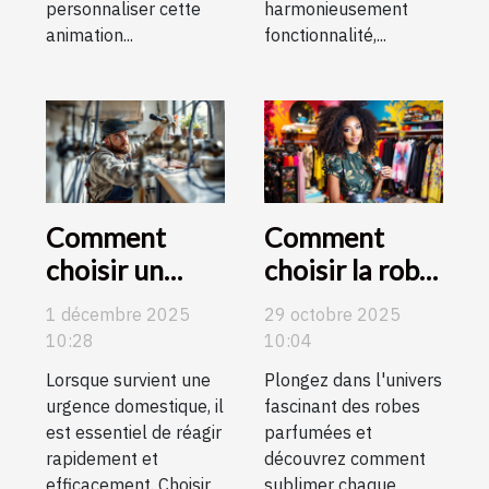
personnaliser cette
harmonieusement
animation...
fonctionnalité,...
Comment
Comment
choisir un
choisir la robe
artisan qualifié
parfumée
1 décembre 2025
29 octobre 2025
pour vos
idéale pour
10:28
10:04
urgences
chaque
Lorsque survient une
Plongez dans l'univers
domestiques ?
occasion ?
urgence domestique, il
fascinant des robes
est essentiel de réagir
parfumées et
rapidement et
découvrez comment
efficacement. Choisir
sublimer chaque