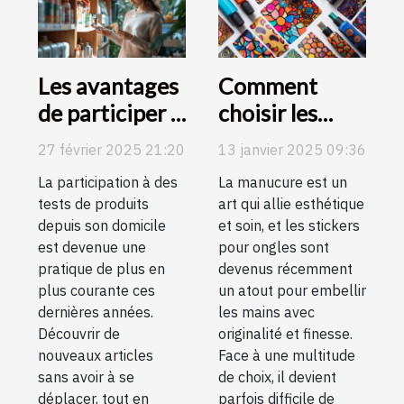
Les avantages
Comment
de participer à
choisir les
des tests de
meilleurs
27 février 2025 21:20
13 janvier 2025 09:36
produits
stickers pour
La participation à des
La manucure est un
depuis chez
une manucure
tests de produits
art qui allie esthétique
soi
durable et
depuis son domicile
et soin, et les stickers
élégante
est devenue une
pour ongles sont
pratique de plus en
devenus récemment
plus courante ces
un atout pour embellir
dernières années.
les mains avec
Découvrir de
originalité et finesse.
nouveaux articles
Face à une multitude
sans avoir à se
de choix, il devient
déplacer, tout en
parfois difficile de