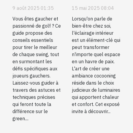
amateurs de
ambiance
9 août 2025 01:35
15 mai 2025 08:04
golf gauchers
cocooning
Vous êtes gaucher et
Lorsqu'on parle de
avec des
passionné de golf ? Ce
bien-être chez soi,
éclairages
guide propose des
l'éclairage intérieur
d'intérieur
conseils essentiels
est un élément-clé qui
pour tirer le meilleur
peut transformer
de chaque swing, tout
n'importe quel espace
en surmontant les
en un havre de paix.
défis spécifiques aux
L'art de créer une
joueurs gauchers.
ambiance cocooning
Laissez-vous guider à
réside dans le choix
travers des astuces et
judicieux de luminaires
techniques précises
qui apportent chaleur
qui feront toute la
et confort. Cet exposé
différence sur le
invite à découvrir...
green....