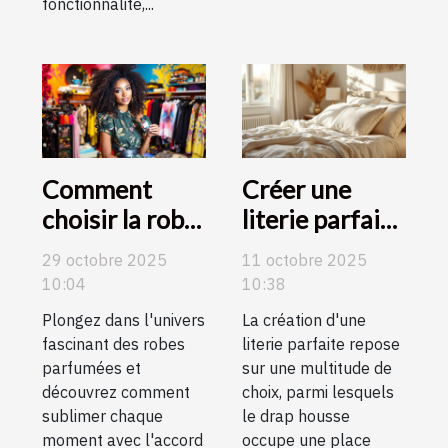
fonctionnalité,...
Comment
Créer une
choisir la robe
literie parfaite
parfumée
: Importance
29 octobre 2025
11 octobre 2025
idéale pour
du choix de
10:04
10:38
chaque
drap housse
Plongez dans l'univers
La création d'une
occasion ?
fascinant des robes
literie parfaite repose
parfumées et
sur une multitude de
découvrez comment
choix, parmi lesquels
sublimer chaque
le drap housse
moment avec l'accord
occupe une place