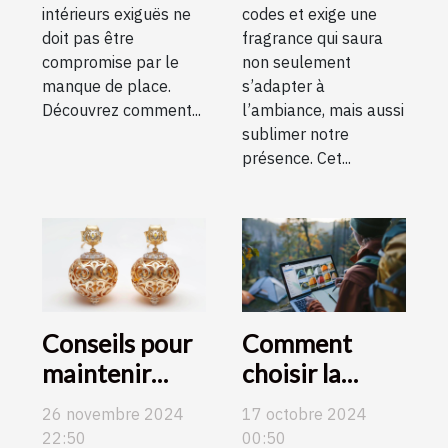
intérieurs exiguës ne
codes et exige une
doit pas être
fragrance qui saura
compromise par le
non seulement
manque de place.
s’adapter à
Découvrez comment...
l’ambiance, mais aussi
sublimer notre
présence. Cet...
Conseils pour
Comment
maintenir
choisir la
l'éclat de vos
meilleure
26 novembre 2024
17 octobre 2024
boucles
tente pour
22:50
00:50