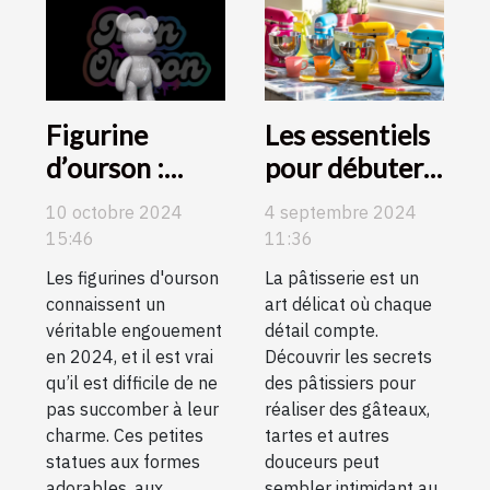
Figurine
Les essentiels
d’ourson :
pour débuter
craquez pour
en pâtisserie :
10 octobre 2024
4 septembre 2024
des modèles
guide d'achat
15:46
11:36
haut en
et conseils
Les figurines d'ourson
La pâtisserie est un
couleur !
connaissent un
art délicat où chaque
véritable engouement
détail compte.
en 2024, et il est vrai
Découvrir les secrets
qu’il est difficile de ne
des pâtissiers pour
pas succomber à leur
réaliser des gâteaux,
charme. Ces petites
tartes et autres
statues aux formes
douceurs peut
adorables, aux
sembler intimidant au