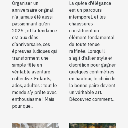
Organiser un
La quête d'élégance
d’anniversaire
augmentent
anniversaire original
est un parcours
en 2025 !
discrètement
n’a jamais été aussi
intemporel, et les
la taille
passionnant qu’en
chaussures
2025 ; et la tendance
constituent un
est aux défis
élément fondamental
d’anniversaire, ces
de toute tenue
épreuves ludiques qui
raffinée. Lorsqu'il
transforment une
s'agit d'allier style et
simple fête en
discrétion pour gagner
véritable aventure
quelques centimètres
collective. Enfants,
en hauteur, le choix de
ados, adultes : tout le
la bonne paire devient
monde s’y prête avec
un véritable art.
enthousiasme ! Mais
Découvrez comment...
pour que...