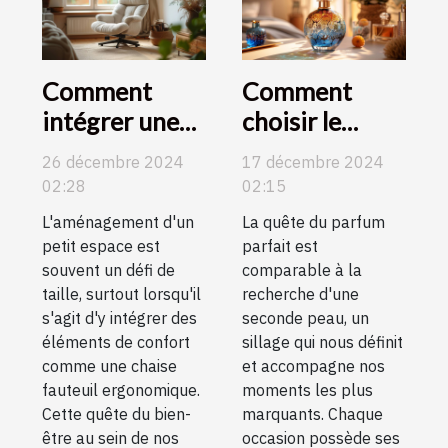
Comment
Comment
intégrer une
choisir le
chaise fauteuil
parfum parfait
26 décembre 2024
17 décembre 2024
ergonomique
pour chaque
02:28
02:15
dans un petit
occasion
L'aménagement d'un
La quête du parfum
espace
petit espace est
parfait est
souvent un défi de
comparable à la
taille, surtout lorsqu'il
recherche d'une
s'agit d'y intégrer des
seconde peau, un
éléments de confort
sillage qui nous définit
comme une chaise
et accompagne nos
fauteuil ergonomique.
moments les plus
Cette quête du bien-
marquants. Chaque
être au sein de nos
occasion possède ses