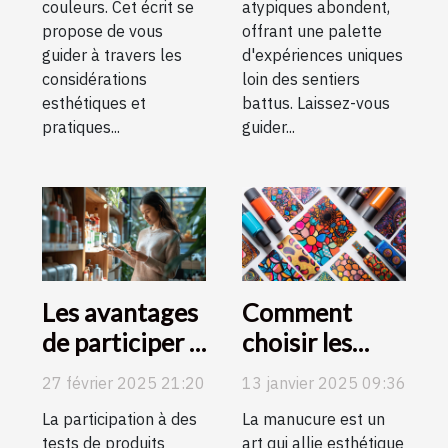
couleurs. Cet écrit se
atypiques abondent,
propose de vous
offrant une palette
guider à travers les
d'expériences uniques
considérations
loin des sentiers
esthétiques et
battus. Laissez-vous
pratiques...
guider...
Les avantages
Comment
de participer à
choisir les
des tests de
meilleurs
27 février 2025 21:20
13 janvier 2025 09:36
produits
stickers pour
La participation à des
La manucure est un
depuis chez
une manucure
tests de produits
art qui allie esthétique