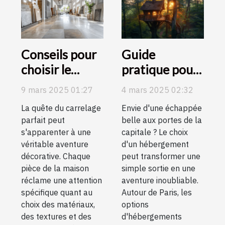
Conseils pour
Guide
choisir le
pratique pour
carrelage
choisir son
9 mars 2025 01:27
4 mars 2025 02:32
parfait pour
hébergement
La quête du carrelage
Envie d'une échappée
chaque pièce
atypique
parfait peut
belle aux portes de la
de la maison
autour de
s'apparenter à une
capitale ? Le choix
Paris
véritable aventure
d'un hébergement
décorative. Chaque
peut transformer une
pièce de la maison
simple sortie en une
réclame une attention
aventure inoubliable.
spécifique quant au
Autour de Paris, les
choix des matériaux,
options
des textures et des
d'hébergements