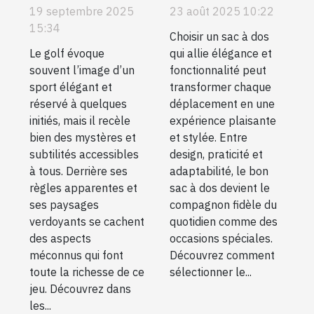
golf expliqués
à dos élégant
19 septembre 2025
23 août 2025 10:22
pour tous les
et fonctionnel
15:34
Choisir un sac à dos
niveaux
pour chaque
Le golf évoque
qui allie élégance et
occasion ?
souvent l’image d’un
fonctionnalité peut
sport élégant et
transformer chaque
réservé à quelques
déplacement en une
initiés, mais il recèle
expérience plaisante
bien des mystères et
et stylée. Entre
subtilités accessibles
design, praticité et
à tous. Derrière ses
adaptabilité, le bon
règles apparentes et
sac à dos devient le
ses paysages
compagnon fidèle du
verdoyants se cachent
quotidien comme des
des aspects
occasions spéciales.
méconnus qui font
Découvrez comment
toute la richesse de ce
sélectionner le...
jeu. Découvrez dans
les...