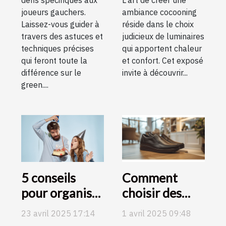
joueurs gauchers.
ambiance cocooning
Laissez-vous guider à
réside dans le choix
travers des astuces et
judicieux de luminaires
techniques précises
qui apportent chaleur
qui feront toute la
et confort. Cet exposé
différence sur le
invite à découvrir...
green....
5 conseils
Comment
pour organiser
choisir des
les meilleurs
chaussures
23 avril 2025 17:14
1 avril 2025 09:48
défis
élégantes qui