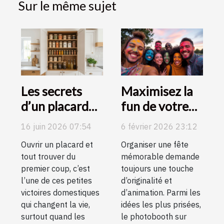
Sur le même sujet
Les secrets
Maximisez la
d’un placard
fun de votre
de cuisine bien
fête avec des
16 juin 2026 07:54
6 février 2026 23:12
ordonné
options de
Ouvrir un placard et
Organiser une fête
révélés
photobooth
tout trouver du
mémorable demande
sur mesure
premier coup, c’est
toujours une touche
l’une de ces petites
d’originalité et
victoires domestiques
d’animation. Parmi les
qui changent la vie,
idées les plus prisées,
surtout quand les
le photobooth sur