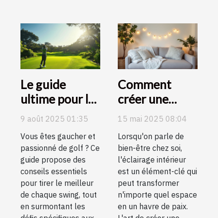
Le guide
Comment
ultime pour les
créer une
amateurs de
ambiance
9 août 2025 01:35
15 mai 2025 08:04
golf gauchers
cocooning
Vous êtes gaucher et
Lorsqu'on parle de
avec des
passionné de golf ? Ce
bien-être chez soi,
éclairages
guide propose des
l'éclairage intérieur
d'intérieur
conseils essentiels
est un élément-clé qui
pour tirer le meilleur
peut transformer
de chaque swing, tout
n'importe quel espace
en surmontant les
en un havre de paix.
défis spécifiques aux
L'art de créer une