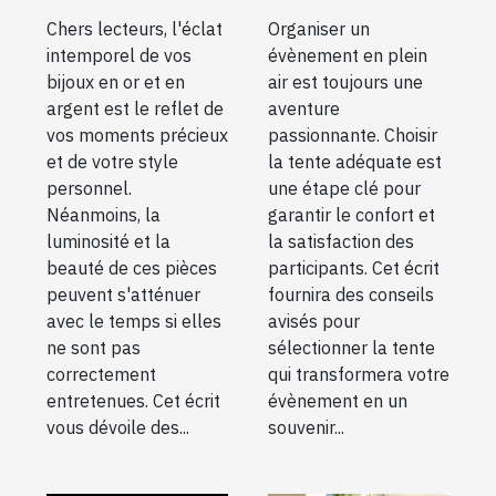
d'oreilles en or
votre prochain
Chers lecteurs, l'éclat
Organiser un
et en argent
évènement en
intemporel de vos
évènement en plein
plein air
bijoux en or et en
air est toujours une
argent est le reflet de
aventure
vos moments précieux
passionnante. Choisir
et de votre style
la tente adéquate est
personnel.
une étape clé pour
Néanmoins, la
garantir le confort et
luminosité et la
la satisfaction des
beauté de ces pièces
participants. Cet écrit
peuvent s'atténuer
fournira des conseils
avec le temps si elles
avisés pour
ne sont pas
sélectionner la tente
correctement
qui transformera votre
entretenues. Cet écrit
évènement en un
vous dévoile des...
souvenir...