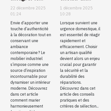
mobilier
artisan qualifié
22 décembre 2025
1 décembre 2025
industriel dans
pour vos
01:24
10:28
un intérieur
urgences
Envie d’apporter une
Lorsque survient une
moderne ?
domestiques ?
touche d’authenticité
urgence domestique, il
à la décoration tout en
est essentiel de réagir
conservant une
rapidement et
ambiance
efficacement. Choisir
contemporaine ? Le
un artisan qualifié
mobilier industriel
devient alors un enjeu
s’impose comme une
crucial pour garantir
source d’inspiration
la sécurité et la
incontournable pour
durabilité des
dynamiser un intérieur
réparations.
moderne. Découvrez
Découvrez dans cet
dans cet article
article des conseils
comment marier
pratiques et des
harmonieusement
critères de sélection...