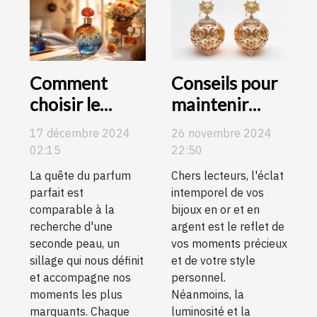
Comment
Conseils pour
choisir le
maintenir
parfum parfait
l'éclat de vos
17 décembre 2024
26 novembre 2024
pour chaque
boucles
02:15
22:50
occasion
d'oreilles en or
La quête du parfum
Chers lecteurs, l'éclat
et en argent
parfait est
intemporel de vos
comparable à la
bijoux en or et en
recherche d'une
argent est le reflet de
seconde peau, un
vos moments précieux
sillage qui nous définit
et de votre style
et accompagne nos
personnel.
moments les plus
Néanmoins, la
marquants. Chaque
luminosité et la