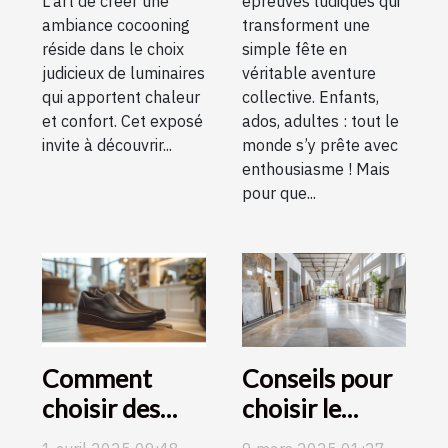
L'art de créer une
épreuves ludiques qui
ambiance cocooning
transforment une
réside dans le choix
simple fête en
judicieux de luminaires
véritable aventure
qui apportent chaleur
collective. Enfants,
et confort. Cet exposé
ados, adultes : tout le
invite à découvrir...
monde s’y prête avec
enthousiasme ! Mais
pour que...
Comment
Conseils pour
choisir des
choisir le
chaussures
carrelage