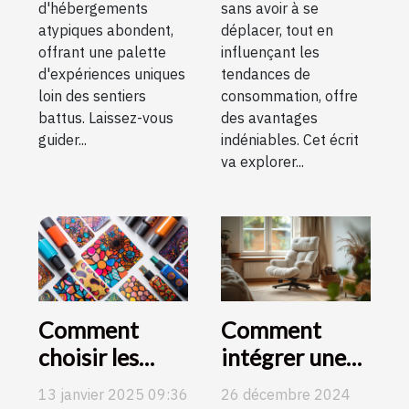
d'hébergements
sans avoir à se
atypiques abondent,
déplacer, tout en
offrant une palette
influençant les
d'expériences uniques
tendances de
loin des sentiers
consommation, offre
battus. Laissez-vous
des avantages
guider...
indéniables. Cet écrit
va explorer...
Comment
Comment
choisir les
intégrer une
meilleurs
chaise fauteuil
13 janvier 2025 09:36
26 décembre 2024