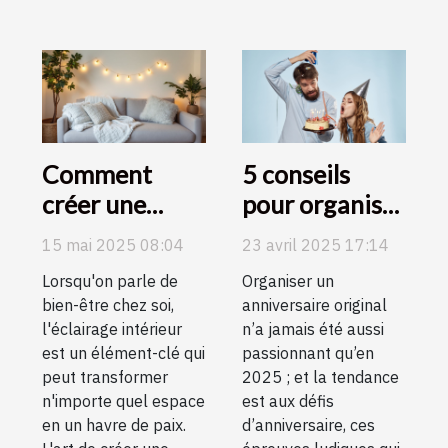
Comment
5 conseils
créer une
pour organiser
ambiance
les meilleurs
15 mai 2025 08:04
23 avril 2025 17:14
cocooning
défis
Lorsqu'on parle de
Organiser un
avec des
d’anniversaire
bien-être chez soi,
anniversaire original
éclairages
en 2025 !
l'éclairage intérieur
n’a jamais été aussi
d'intérieur
est un élément-clé qui
passionnant qu’en
peut transformer
2025 ; et la tendance
n'importe quel espace
est aux défis
en un havre de paix.
d’anniversaire, ces