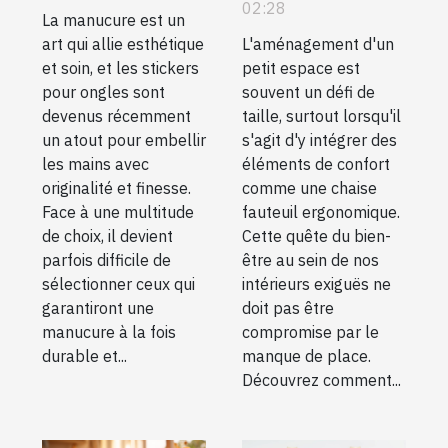
stickers pour
ergonomique
02:28
La manucure est un
une manucure
dans un petit
art qui allie esthétique
L'aménagement d'un
durable et
espace
et soin, et les stickers
petit espace est
élégante
pour ongles sont
souvent un défi de
devenus récemment
taille, surtout lorsqu'il
un atout pour embellir
s'agit d'y intégrer des
les mains avec
éléments de confort
originalité et finesse.
comme une chaise
Face à une multitude
fauteuil ergonomique.
de choix, il devient
Cette quête du bien-
parfois difficile de
être au sein de nos
sélectionner ceux qui
intérieurs exiguës ne
garantiront une
doit pas être
manucure à la fois
compromise par le
durable et...
manque de place.
Découvrez comment...