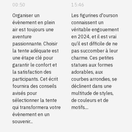
tente pour
des modèles
00:50
15:46
votre prochain
haut en
Organiser un
Les figurines d'ourson
évènement en
couleur !
évènement en plein
connaissent un
plein air
air est toujours une
véritable engouement
aventure
en 2024, et il est vrai
passionnante. Choisir
qu’il est difficile de ne
la tente adéquate est
pas succomber à leur
une étape clé pour
charme. Ces petites
garantir le confort et
statues aux formes
la satisfaction des
adorables, aux
participants. Cet écrit
courbes arrondies, se
fournira des conseils
déclinent dans une
avisés pour
multitude de styles,
sélectionner la tente
de couleurs et de
qui transformera votre
motifs....
évènement en un
souvenir...