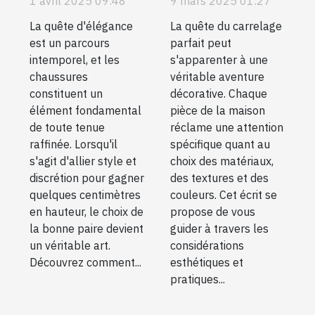
1 avril 2025 09:48
9 mars 2025 01:27
élégantes qui
parfait pour
La quête d'élégance
La quête du carrelage
augmentent
chaque pièce
est un parcours
parfait peut
discrètement
de la maison
intemporel, et les
s'apparenter à une
la taille
chaussures
véritable aventure
constituent un
décorative. Chaque
élément fondamental
pièce de la maison
de toute tenue
réclame une attention
raffinée. Lorsqu'il
spécifique quant au
s'agit d'allier style et
choix des matériaux,
discrétion pour gagner
des textures et des
quelques centimètres
couleurs. Cet écrit se
en hauteur, le choix de
propose de vous
la bonne paire devient
guider à travers les
un véritable art.
considérations
Découvrez comment...
esthétiques et
pratiques...