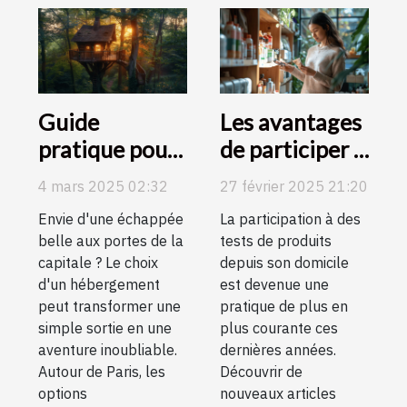
Guide
Les avantages
pratique pour
de participer à
choisir son
des tests de
4 mars 2025 02:32
27 février 2025 21:20
hébergement
produits
Envie d'une échappée
La participation à des
atypique
depuis chez
belle aux portes de la
tests de produits
autour de
soi
capitale ? Le choix
depuis son domicile
Paris
d'un hébergement
est devenue une
peut transformer une
pratique de plus en
simple sortie en une
plus courante ces
aventure inoubliable.
dernières années.
Autour de Paris, les
Découvrir de
options
nouveaux articles