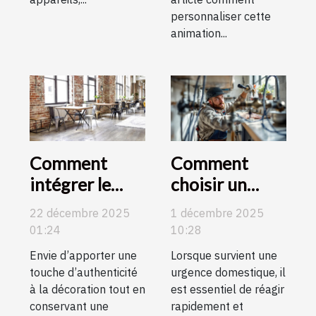
personnaliser cette
animation...
Comment
Comment
intégrer le
choisir un
mobilier
artisan qualifié
22 décembre 2025
1 décembre 2025
industriel dans
pour vos
01:24
10:28
un intérieur
urgences
Envie d’apporter une
Lorsque survient une
moderne ?
domestiques ?
touche d’authenticité
urgence domestique, il
à la décoration tout en
est essentiel de réagir
conservant une
rapidement et