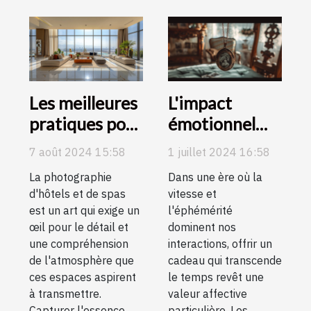
Les meilleures
L'impact
pratiques pour
émotionnel
photographier
des colliers
7 août 2024 15:58
1 juillet 2024 16:58
des hôtels et
photo comme
La photographie
Dans une ère où la
des spas
cadeaux
d'hôtels et de spas
vitesse et
mémorables
est un art qui exige un
l'éphémérité
œil pour le détail et
dominent nos
une compréhension
interactions, offrir un
de l'atmosphère que
cadeau qui transcende
ces espaces aspirent
le temps revêt une
à transmettre.
valeur affective
Capturer l'essence
particulière. Les