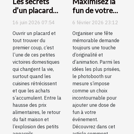
Les secrets
Maximisez la
d’un placard
fun de votre
de cuisine bien
fête avec des
16 juin 2026 07:54
6 février 2026 23:12
ordonné
options de
Ouvrir un placard et
Organiser une fête
révélés
photobooth
tout trouver du
mémorable demande
sur mesure
premier coup, c’est
toujours une touche
l’une de ces petites
d’originalité et
victoires domestiques
d’animation. Parmi les
qui changent la vie,
idées les plus prisées,
surtout quand les
le photobooth sur
cuisines rétrécissent
mesure s’impose
et que les achats
comme un choix
s’accumulent. Entre la
incontournable pour
hausse des prix
ajouter une dose de
alimentaires, le retour
fun à votre
du fait maison et
événement.
l’explosion des petits
Découvrez dans cet
appareils,...
article comment