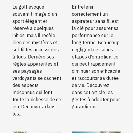
niveaux
sans fil avec un
Le golf évoque
Entretenir
entretien
souvent l’image d’un
correctement un
adéquat
sport élégant et
aspirateur sans fil est
réservé à quelques
la clé pour assurer sa
initiés, mais il recèle
performance sur le
bien des mystères et
long terme. Beaucoup
subtilités accessibles
négligent certaines
à tous. Derrière ses
étapes d’entretien, ce
règles apparentes et
qui peut rapidement
ses paysages
diminuer son efficacité
verdoyants se cachent
et raccourcir sa durée
des aspects
de vie. Découvrez
méconnus qui font
dans cet article les
toute la richesse de ce
gestes à adopter pour
jeu. Découvrez dans
garantir un...
les...