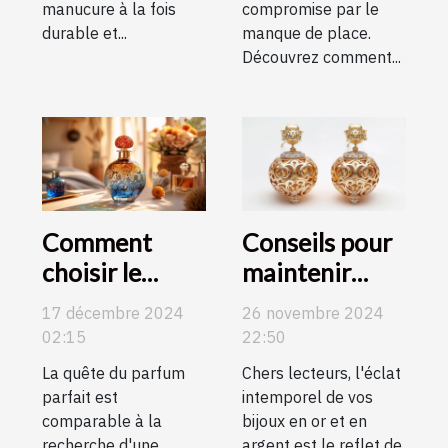
manucure à la fois
compromise par le
durable et...
manque de place.
Découvrez comment...
Comment
Conseils pour
choisir le
maintenir
parfum parfait
l'éclat de vos
17 décembre 2024
26 novembre 2024
pour chaque
boucles
02:15
22:50
occasion
d'oreilles en or
La quête du parfum
Chers lecteurs, l'éclat
et en argent
parfait est
intemporel de vos
comparable à la
bijoux en or et en
recherche d'une
argent est le reflet de