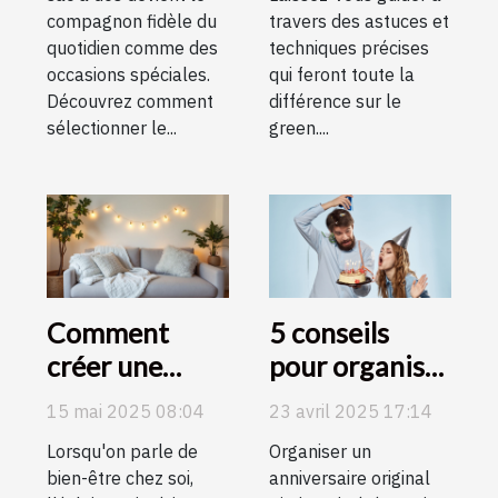
compagnon fidèle du
travers des astuces et
quotidien comme des
techniques précises
occasions spéciales.
qui feront toute la
Découvrez comment
différence sur le
sélectionner le...
green....
Comment
5 conseils
créer une
pour organiser
ambiance
les meilleurs
15 mai 2025 08:04
23 avril 2025 17:14
cocooning
défis
Lorsqu'on parle de
Organiser un
avec des
d’anniversaire
bien-être chez soi,
anniversaire original