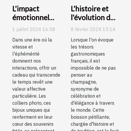
L'histoire et
L'impact
l'évolution de
émotionnel
la production
des colliers
8 février 2024 15:14
1 juillet 2024 16:58
de champagne
photo comme
Lorsque l'on évoque
Dans une ère où la
en France
cadeaux
les trésors
vitesse et
mémorables
gastronomiques
l'éphémérité
français, il est
dominent nos
impossible de ne pas
interactions, offrir un
penser au
cadeau qui transcende
champagne,
le temps revêt une
synonyme de
valeur affective
célébration et
particulière. Les
d'élégance à travers
colliers photo, ces
le monde. Cette
bijoux uniques qui
boisson pétillante,
renferment en leur
chargée d'histoire et
cœur des souvenirs