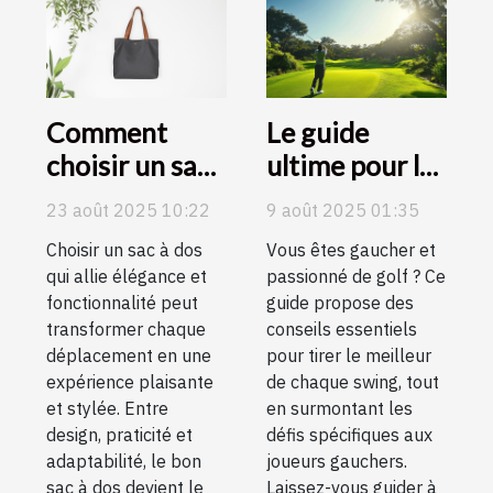
Comment
Le guide
choisir un sac
ultime pour les
à dos élégant
amateurs de
23 août 2025 10:22
9 août 2025 01:35
et fonctionnel
golf gauchers
Choisir un sac à dos
Vous êtes gaucher et
pour chaque
qui allie élégance et
passionné de golf ? Ce
occasion ?
fonctionnalité peut
guide propose des
transformer chaque
conseils essentiels
déplacement en une
pour tirer le meilleur
expérience plaisante
de chaque swing, tout
et stylée. Entre
en surmontant les
design, praticité et
défis spécifiques aux
adaptabilité, le bon
joueurs gauchers.
sac à dos devient le
Laissez-vous guider à