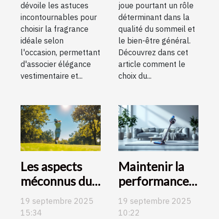
dévoile les astuces
joue pourtant un rôle
incontournables pour
déterminant dans la
choisir la fragrance
qualité du sommeil et
idéale selon
le bien-être général.
l'occasion, permettant
Découvrez dans cet
d'associer élégance
article comment le
vestimentaire et...
choix du...
Les aspects
Maintenir la
méconnus du
performance
golf expliqués
de votre
19 septembre 2025
19 septembre 2025
pour tous les
aspirateur
15:34
10:22