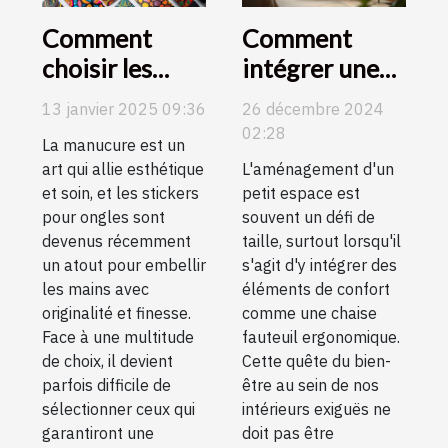
Comment
Comment
choisir les
intégrer une
meilleurs
chaise fauteuil
13 janvier 2025 09:36
26 décembre 2024
stickers pour
ergonomique
02:28
La manucure est un
une manucure
dans un petit
art qui allie esthétique
L'aménagement d'un
durable et
espace
et soin, et les stickers
petit espace est
élégante
pour ongles sont
souvent un défi de
devenus récemment
taille, surtout lorsqu'il
un atout pour embellir
s'agit d'y intégrer des
les mains avec
éléments de confort
originalité et finesse.
comme une chaise
Face à une multitude
fauteuil ergonomique.
de choix, il devient
Cette quête du bien-
parfois difficile de
être au sein de nos
sélectionner ceux qui
intérieurs exiguës ne
garantiront une
doit pas être