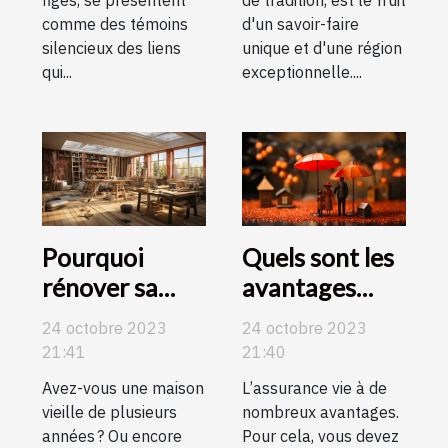
de tradition, est le fruit
figés, se présentent
d'un savoir-faire
comme des témoins
unique et d'une région
silencieux des liens
exceptionnelle....
qui...
Pourquoi
Quels sont les
rénover sa
avantages
maison ?
d’une
24 octobre 2023
24 octobre 2023
assurance
21:41
21:40
vie ?
Avez-vous une maison
L’assurance vie à de
vieille de plusieurs
nombreux avantages.
années ? Ou encore
Pour cela, vous devez