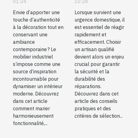
01:24
10:28
un intérieur
urgences
Envie d’apporter une
Lorsque survient une
moderne ?
domestiques ?
touche d’authenticité
urgence domestique, il
à la décoration tout en
est essentiel de réagir
conservant une
rapidement et
ambiance
efficacement. Choisir
contemporaine ? Le
un artisan qualifié
mobilier industriel
devient alors un enjeu
s’impose comme une
crucial pour garantir
source d’inspiration
la sécurité et la
incontournable pour
durabilité des
dynamiser un intérieur
réparations.
moderne. Découvrez
Découvrez dans cet
dans cet article
article des conseils
comment marier
pratiques et des
harmonieusement
critères de sélection...
fonctionnalité,...