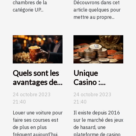
chambres de la
Découvrons dans cet
catégorie UP...
article quelques pour
mettre au propre...
Quels sont les
Unique
avantages de
Casino :
la location de
Obtenez 200
24 octobre 2023
24 octobre 2023
voiture ?
£ de bonus
21:40
21:40
sans dépôt
Louer une voiture pour
Il existe depuis 2016
faire ses courses est
sur le marché des jeux
de plus en plus
de hasard, une
fréquent aujourd’hui.
plateforme de casino