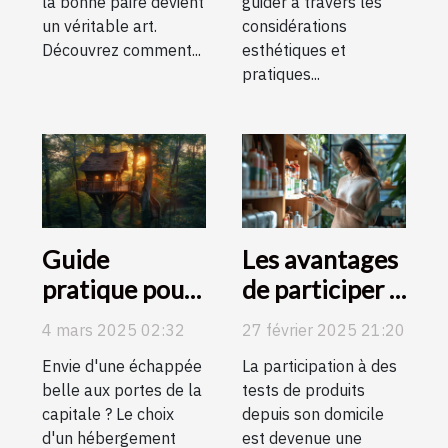
la bonne paire devient
guider à travers les
un véritable art.
considérations
Découvrez comment...
esthétiques et
pratiques...
Guide
Les avantages
pratique pour
de participer à
choisir son
des tests de
4 mars 2025 02:32
27 février 2025 21:20
hébergement
produits
Envie d'une échappée
La participation à des
atypique
depuis chez
belle aux portes de la
tests de produits
autour de
soi
capitale ? Le choix
depuis son domicile
Paris
d'un hébergement
est devenue une