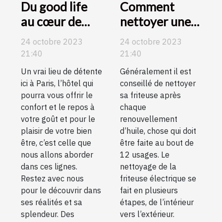
Du good life
Comment
au cœur de
nettoyer une
Paris ! Voici
friteuse
24 octobre 2023
24 octobre 2023
l’hôtel idéal
électrique ?
21:40
21:40
pour votre
Un vrai lieu de détente
Généralement il est
détente.
ici à Paris, l’hôtel qui
conseillé de nettoyer
pourra vous offrir le
sa friteuse après
confort et le repos à
chaque
votre goût et pour le
renouvellement
plaisir de votre bien
d’huile, chose qui doit
être, c’est celle que
être faite au bout de
nous allons aborder
12 usages. Le
dans ces lignes.
nettoyage de la
Restez avec nous
friteuse électrique se
pour le découvrir dans
fait en plusieurs
ses réalités et sa
étapes, de l’intérieur
splendeur. Des
vers l’extérieur.