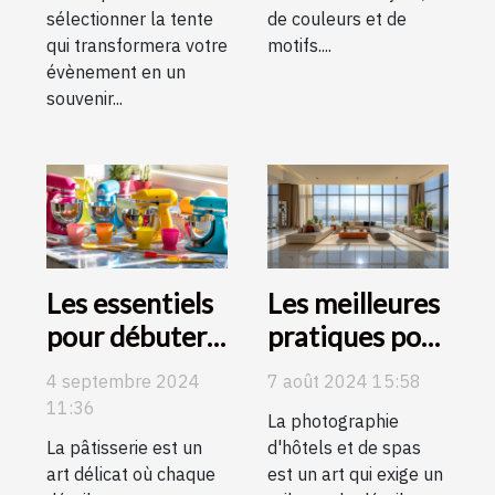
sélectionner la tente
de couleurs et de
qui transformera votre
motifs....
évènement en un
souvenir...
Les essentiels
Les meilleures
pour débuter
pratiques pour
en pâtisserie :
photographier
4 septembre 2024
7 août 2024 15:58
guide d'achat
des hôtels et
11:36
La photographie
et conseils
des spas
La pâtisserie est un
d'hôtels et de spas
art délicat où chaque
est un art qui exige un