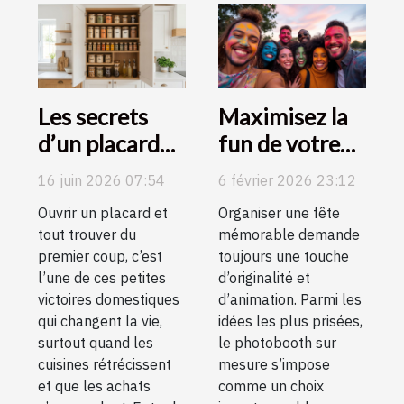
Les secrets
Maximisez la
d’un placard
fun de votre
de cuisine bien
fête avec des
16 juin 2026 07:54
6 février 2026 23:12
ordonné
options de
Ouvrir un placard et
Organiser une fête
révélés
photobooth
tout trouver du
mémorable demande
sur mesure
premier coup, c’est
toujours une touche
l’une de ces petites
d’originalité et
victoires domestiques
d’animation. Parmi les
qui changent la vie,
idées les plus prisées,
surtout quand les
le photobooth sur
cuisines rétrécissent
mesure s’impose
et que les achats
comme un choix