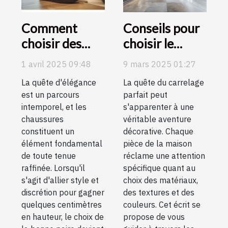
Comment
Conseils pour
choisir des
choisir le
chaussures
carrelage
1 avril 2025 09:48
9 mars 2025 01:27
élégantes qui
parfait pour
La quête d'élégance
La quête du carrelage
augmentent
chaque pièce
est un parcours
parfait peut
discrètement
de la maison
intemporel, et les
s'apparenter à une
la taille
chaussures
véritable aventure
constituent un
décorative. Chaque
élément fondamental
pièce de la maison
de toute tenue
réclame une attention
raffinée. Lorsqu'il
spécifique quant au
s'agit d'allier style et
choix des matériaux,
discrétion pour gagner
des textures et des
quelques centimètres
couleurs. Cet écrit se
en hauteur, le choix de
propose de vous