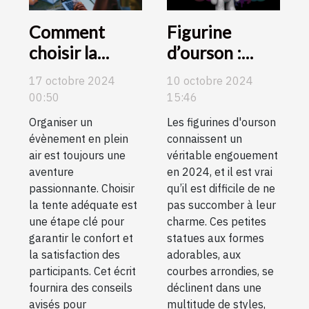
Comment
Figurine
choisir la
d’ourson :
meilleure
craquez pour
17 octobre 2024
10 octobre 2024
tente pour
des modèles
00:50
15:46
votre prochain
haut en
Organiser un
Les figurines d'ourson
évènement en
couleur !
évènement en plein
connaissent un
plein air
air est toujours une
véritable engouement
aventure
en 2024, et il est vrai
passionnante. Choisir
qu’il est difficile de ne
la tente adéquate est
pas succomber à leur
une étape clé pour
charme. Ces petites
garantir le confort et
statues aux formes
la satisfaction des
adorables, aux
participants. Cet écrit
courbes arrondies, se
fournira des conseils
déclinent dans une
avisés pour
multitude de styles,