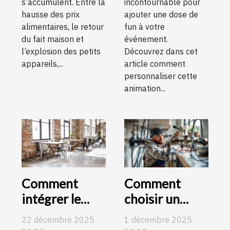
s’accumulent. Entre la
incontournable pour
hausse des prix
ajouter une dose de
alimentaires, le retour
fun à votre
du fait maison et
événement.
l’explosion des petits
Découvrez dans cet
appareils,...
article comment
personnaliser cette
animation...
Comment
Comment
intégrer le
choisir un
mobilier
artisan qualifié
22 décembre 2025
1 décembre 2025
industriel dans
pour vos