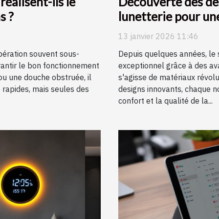
éalisent-ils le
Découverte des de
s ?
lunetterie pour un
13 janvier 2026 11:46
pération souvent sous-
Depuis quelques années, le s
rantir le bon fonctionnement
exceptionnel grâce à des av
 ou une douche obstruée, il
s'agisse de matériaux révolut
s rapides, mais seules des
designs innovants, chaque n
confort et la qualité de la...