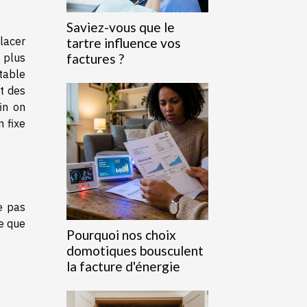
Saviez-vous que le
lacer
tartre influence vos
t plus
factures ?
 table
t des
in on
n fixe
e pas
e que
Pourquoi nos choix
domotiques bousculent
la facture d'énergie